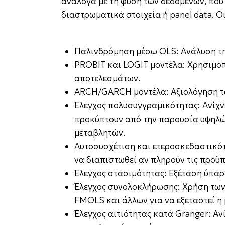
ανάλογα με τη φύση των δεδομένων, που 
διαστρωματικά στοιχεία ή panel data. Ο
Παλινδρόμηση μέσω OLS: Ανάλυση τη
PROBIT και LOGIT μοντέλα: Χρησιμοπ
αποτελεσμάτων.
ARCH/GARCH μοντέλα: Αξιολόγηση τ
Έλεγχος πολυσυγγραμικότητας: Ανίχ
προκύπτουν από την παρουσία υψηλώ
μεταβλητών.
Αυτοσυσχέτιση και ετεροσκεδαστικότ
να διαπιστωθεί αν πληρούν τις προϋ
Έλεγχος στασιμότητας: Εξέταση ύπαρξ
Έλεγχος συνολοκλήρωσης: Χρήση των 
FMOLS και άλλων για να εξεταστεί η
Έλεγχος αιτιότητας κατά Granger: Αν