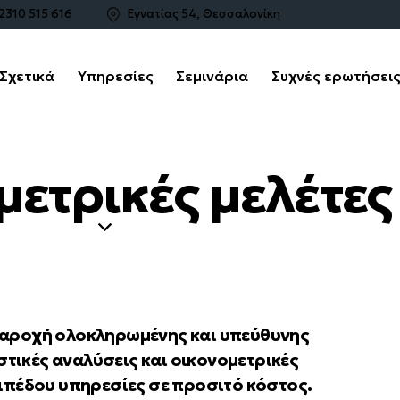
2310 515 616
Εγνατίας 54, Θεσσαλονίκη
Σχετικά
Υπηρεσίες
Σεμινάρια
Συχνές ερωτήσει
Αρχική
Σχετικά
Υπηρεσίες
Σεμι
μετρικές μελέτες
ν παροχή ολοκληρωμένης και υπεύθυνης
στικές αναλύσεις και οικονομετρικές
ιπέδου υπηρεσίες σε προσιτό κόστος.